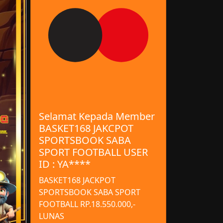
Selamat Kepada Member
BASKET168 JAKCPOT
SPORTSBOOK SABA
SPORT FOOTBALL USER
ID : YA****
BASKET168 JACKPOT
SPORTSBOOK SABA SPORT
FOOTBALL RP.18.550.000,-
LUNAS