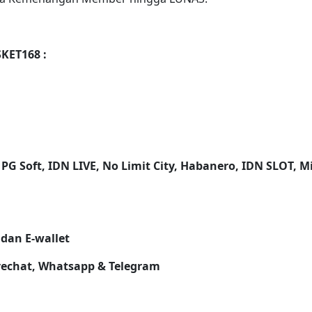
KET168 :
PG Soft, IDN LIVE, No Limit City, Habanero, IDN SLOT, M
dan E-wallet
ivechat, Whatsapp & Telegram