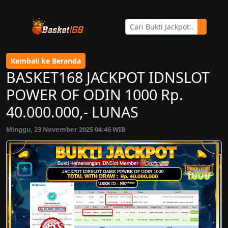
Kembali ke Beranda
BASKET168 JACKPOT IDNSLOT
POWER OF ODIN 1000 Rp.
40.000.000,- LUNAS
Minggu, 23 November 2025 04:46 WIB