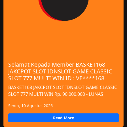
Selamat Kepada Member BASKET168
JAKCPOT SLOT IDNSLOT GAME CLASSIC
SLOT 777 MULTI WIN ID : VE****168
BASKET168 JAKCPOT SLOT IDNSLOT GAME CLASSIC
SLOT 777 MULTI WIN Rp. 90.000.000 - LUNAS
Senin, 10 Agustus 2026
Read More