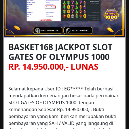
BASKET168 JACKPOT SLOT
GATES OF OLYMPUS 1000
RP. 14.950.000,- LUNAS
Selamat kepada User ID : EG***** Telah berhasil
mendapatkan kemenangan besar pada permainan
SLOT GATES OF OLYMPUS 1000 dengan
kemenangan Sebesar Rp. 14.950.000,-. Bukti
pembayaran yang kami berikan merupakan bukti
pembayaran yang SAH / VALID yang langsung di