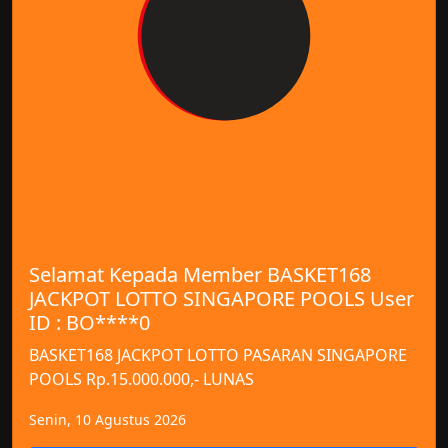
Selamat Kepada Member BASKET168
JACKPOT LOTTO SINGAPORE POOLS User
ID : BO****0
BASKET168 JACKPOT LOTTO PASARAN SINGAPORE
POOLS Rp.15.000.000,- LUNAS
Senin, 10 Agustus 2026