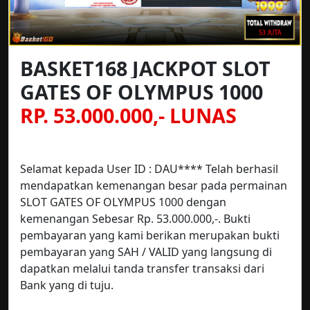
BASKET168 JACKPOT SLOT
GATES OF OLYMPUS 1000
RP. 53.000.000,- LUNAS
Selamat kepada User ID : DAU**** Telah berhasil
mendapatkan kemenangan besar pada permainan
SLOT GATES OF OLYMPUS 1000 dengan
kemenangan Sebesar Rp. 53.000.000,-. Bukti
pembayaran yang kami berikan merupakan bukti
pembayaran yang SAH / VALID yang langsung di
dapatkan melalui tanda transfer transaksi dari
Bank yang di tuju.