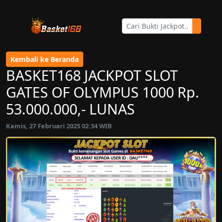
Kembali ke Beranda
BASKET168 JACKPOT SLOT
GATES OF OLYMPUS 1000 Rp.
53.000.000,- LUNAS
Kamis, 27 Februari 2025 02:34 WIB