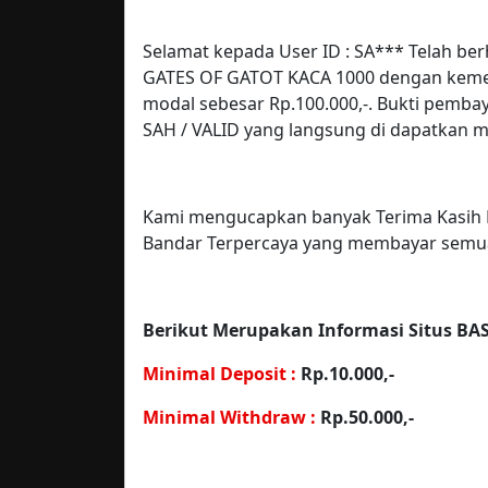
Selamat kepada User ID : SA*** Telah b
GATES OF GATOT KACA 1000 dengan keme
modal sebesar Rp.100.000,-. Bukti pemb
SAH / VALID yang langsung di dapatkan mel
Kami mengucapkan banyak Terima Kasih
Bandar Terpercaya yang membayar sem
Berikut Merupakan Informasi Situs BAS
Minimal Deposit :
Rp.10.000,-
Minimal Withdraw :
Rp.50.000,-