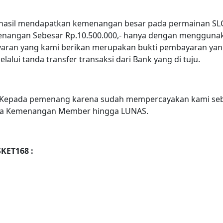
erhasil mendapatkan kemenangan besar pada permainan S
nangan Sebesar Rp.10.500.000,- hanya dengan mengguna
ayaran yang kami berikan merupakan bukti pembayaran ya
alui tanda transfer transaksi dari Bank yang di tuju.
 Kepada pemenang karena sudah mempercayakan kami se
ua Kemenangan Member hingga LUNAS.
KET168 :