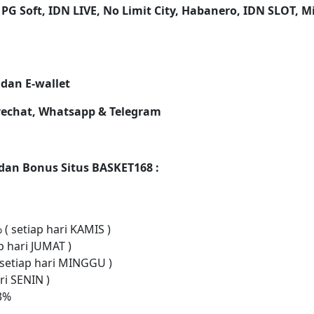
PG Soft, IDN LIVE, No Limit City, Habanero, IDN SLOT, M
dan E-wallet
ivechat, Whatsapp & Telegram
dan Bonus Situs BASKET168 :
 setiap hari KAMIS )
 hari JUMAT )
etiap hari MINGGU )
i SENIN )
3%