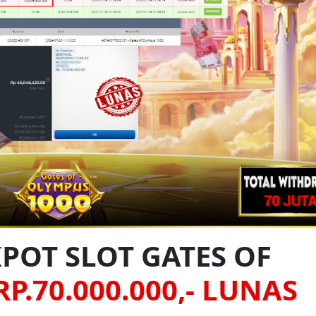
KPOT SLOT GATES OF
RP.70.000.000,- LUNAS