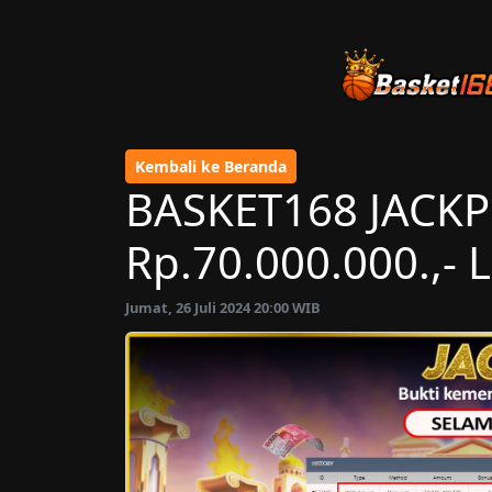
Kembali ke Beranda
BASKET168 JACKP
Rp.70.000.000.,-
Jumat, 26 Juli 2024 20:00 WIB