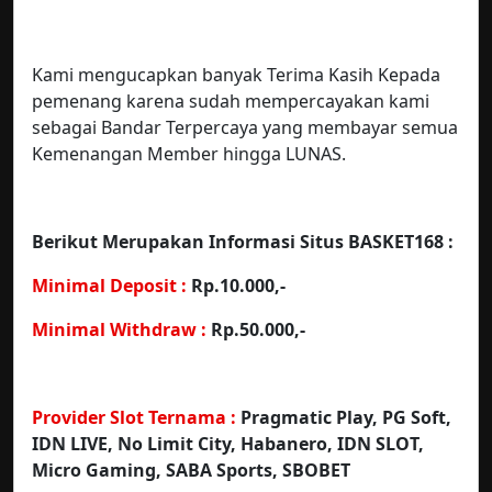
Kami mengucapkan banyak Terima Kasih Kepada
pemenang karena sudah mempercayakan kami
sebagai Bandar Terpercaya yang membayar semua
Kemenangan Member hingga LUNAS.
Berikut Merupakan Informasi Situs BASKET168 :
Minimal Deposit :
Rp.10.000,-
Minimal Withdraw :
Rp.50.000,-
Provider Slot Ternama :
Pragmatic Play, PG Soft,
IDN LIVE, No Limit City, Habanero, IDN SLOT,
Micro Gaming, SABA Sports, SBOBET