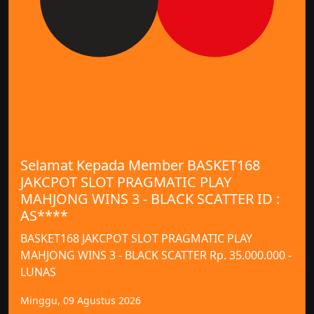
Selamat Kepada Member BASKET168
JAKCPOT SLOT PRAGMATIC PLAY
MAHJONG WINS 3 - BLACK SCATTER ID :
AS****
BASKET168 JAKCPOT SLOT PRAGMATIC PLAY
MAHJONG WINS 3 - BLACK SCATTER Rp. 35.000.000 -
LUNAS
Minggu, 09 Agustus 2026