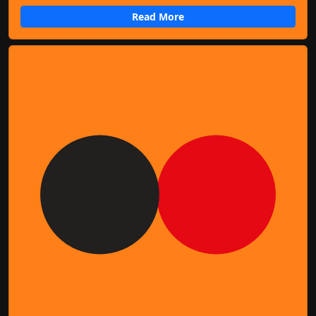
Read More