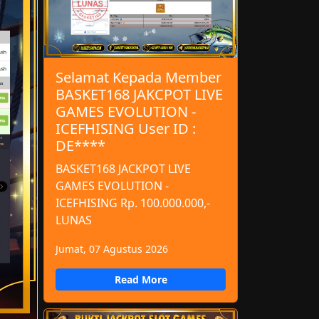
Selamat Kepada Member
BASKET168 JAKCPOT LIVE
GAMES EVOLUTION -
ICEFHISING User ID :
DE****
BASKET168 JACKPOT LIVE
GAMES EVOLUTION -
ICEFHISING Rp. 100.000.000,-
LUNAS
Jumat, 07 Agustus 2026
Read More