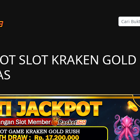
POT SLOT KRAKEN GOLD 
AS