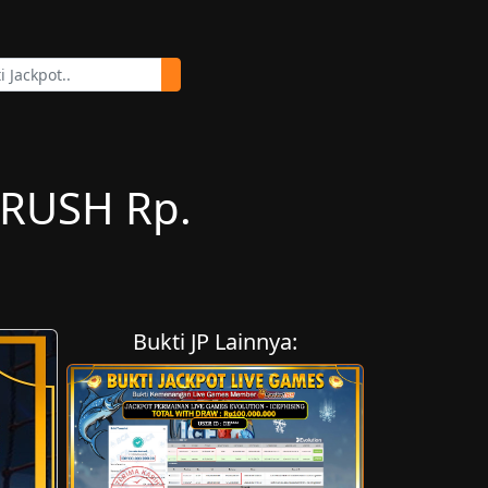
RUSH Rp.
Bukti JP Lainnya: