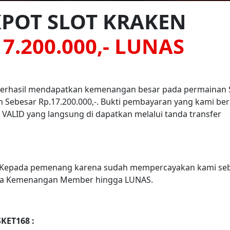
KPOT SLOT KRAKEN
17.200.000,- LUNAS
h berhasil mendapatkan kemenangan besar pada permainan
besar Rp.17.200.000,-. Bukti pembayaran yang kami ber
VALID yang langsung di dapatkan melalui tanda transfer
 Kepada pemenang karena sudah mempercayakan kami se
ua Kemenangan Member hingga LUNAS.
KET168 :