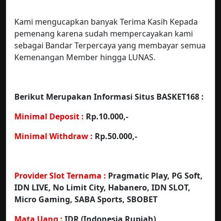
Kami mengucapkan banyak Terima Kasih Kepada
pemenang karena sudah mempercayakan kami
sebagai Bandar Terpercaya yang membayar semua
Kemenangan Member hingga LUNAS.
Berikut Merupakan Informasi Situs BASKET168 :
Minimal Deposit :
Rp.10.000,-
Minimal Withdraw :
Rp.50.000,-
Provider Slot Ternama :
Pragmatic Play, PG Soft,
IDN LIVE, No Limit City, Habanero, IDN SLOT,
Micro Gaming, SABA Sports, SBOBET
Mata Uang :
IDR (Indonesia Rupiah)