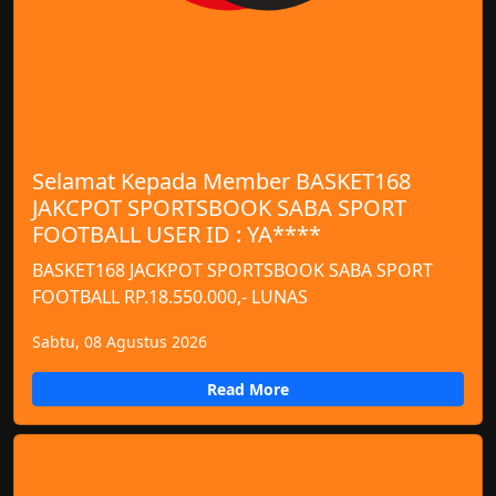
Selamat Kepada Member BASKET168
JAKCPOT SPORTSBOOK SABA SPORT
FOOTBALL USER ID : YA****
BASKET168 JACKPOT SPORTSBOOK SABA SPORT
FOOTBALL RP.18.550.000,- LUNAS
Sabtu, 08 Agustus 2026
Read More