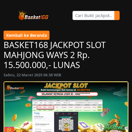
Kembali ke Beranda
BASKET168 JACKPOT SLOT
MAHJONG WAYS 2 Rp.
15.500.000,- LUNAS
Sabtu, 22 Maret 2025 06:38 WIB