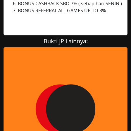
BONUS CASHBACK SBO 7% ( setiap hari SENIN )
BONUS REFERRAL ALL GAMES UP TO 3%
Bukti JP Lainnya: