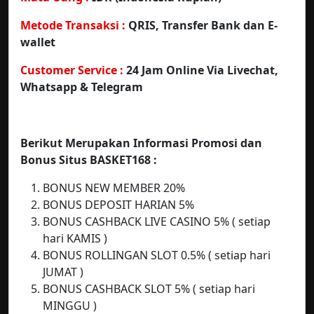
Metode Transaksi :
QRIS, Transfer Bank dan E-
wallet
Customer Service :
24 Jam Online Via Livechat,
Whatsapp & Telegram
Berikut Merupakan Informasi Promosi dan
Bonus Situs BASKET168 :
BONUS NEW MEMBER 20%
BONUS DEPOSIT HARIAN 5%
BONUS CASHBACK LIVE CASINO 5% ( setiap
hari KAMIS )
BONUS ROLLINGAN SLOT 0.5% ( setiap hari
JUMAT )
BONUS CASHBACK SLOT 5% ( setiap hari
MINGGU )