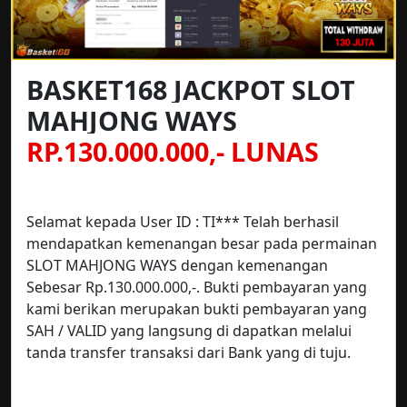
BASKET168 JACKPOT SLOT
MAHJONG WAYS
RP.130.000.000,- LUNAS
Selamat kepada User ID : TI*** Telah berhasil
mendapatkan kemenangan besar pada permainan
SLOT MAHJONG WAYS dengan kemenangan
Sebesar Rp.130.000.000,-. Bukti pembayaran yang
kami berikan merupakan bukti pembayaran yang
SAH / VALID yang langsung di dapatkan melalui
tanda transfer transaksi dari Bank yang di tuju.