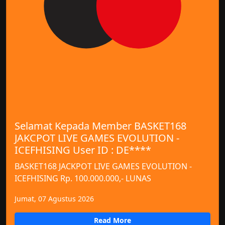
Selamat Kepada Member BASKET168
JAKCPOT LIVE GAMES EVOLUTION -
ICEFHISING User ID : DE****
BASKET168 JACKPOT LIVE GAMES EVOLUTION -
ICEFHISING Rp. 100.000.000,- LUNAS
Jumat, 07 Agustus 2026
Read More