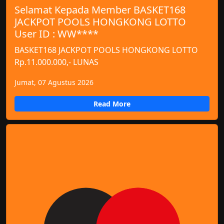
Selamat Kepada Member BASKET168
JACKPOT POOLS HONGKONG LOTTO
User ID : WW****
BASKET168 JACKPOT POOLS HONGKONG LOTTO
Rp.11.000.000,- LUNAS
Jumat, 07 Agustus 2026
Read More