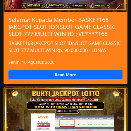
Selamat Kepada Member BASKET168
JAKCPOT SLOT IDNSLOT GAME CLASSIC
SLOT 777 MULTI WIN ID : VE****168
BASKET168 JAKCPOT SLOT IDNSLOT GAME CLASSIC
SLOT 777 MULTI WIN Rp. 90.000.000 - LUNAS
Senin, 10 Agustus 2026
Read More