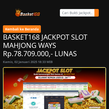
Kembali ke Beranda
BASKET168 JACKPOT SLOT
MAHJONG WAYS
Rp.78.709.000,- LUNAS
Kamis, 02 Januari 2025 18:33 WIB