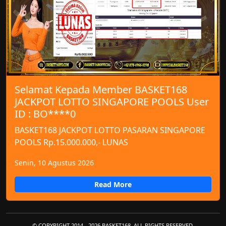
Selamat Kepada Member BASKET168
JACKPOT LOTTO SINGAPORE POOLS User
ID : BO****0
BASKET168 JACKPOT LOTTO PASARAN SINGAPORE
POOLS Rp.15.000.000,- LUNAS
Senin, 10 Agustus 2026
Read More
© COPYRIGHT 2014 - 2026 BASKET168. ALL RIGHTS RESERVED.