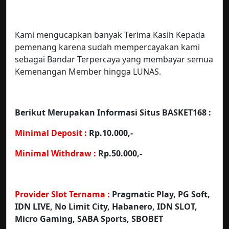
Kami mengucapkan banyak Terima Kasih Kepada
pemenang karena sudah mempercayakan kami
sebagai Bandar Terpercaya yang membayar semua
Kemenangan Member hingga LUNAS.
Berikut Merupakan Informasi Situs BASKET168 :
Minimal Deposit :
Rp.10.000,-
Minimal Withdraw :
Rp.50.000,-
Provider Slot Ternama :
Pragmatic Play, PG Soft,
IDN LIVE, No Limit City, Habanero, IDN SLOT,
Micro Gaming, SABA Sports, SBOBET