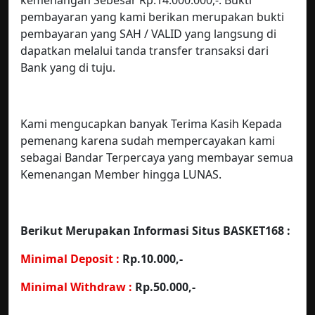
kemenangan Sebesar Rp.14.000.000,-. Bukti
pembayaran yang kami berikan merupakan bukti
pembayaran yang SAH / VALID yang langsung di
dapatkan melalui tanda transfer transaksi dari
Bank yang di tuju.
Kami mengucapkan banyak Terima Kasih Kepada
pemenang karena sudah mempercayakan kami
sebagai Bandar Terpercaya yang membayar semua
Kemenangan Member hingga LUNAS.
Berikut Merupakan Informasi Situs BASKET168 :
Minimal Deposit :
Rp.10.000,-
Minimal Withdraw :
Rp.50.000,-