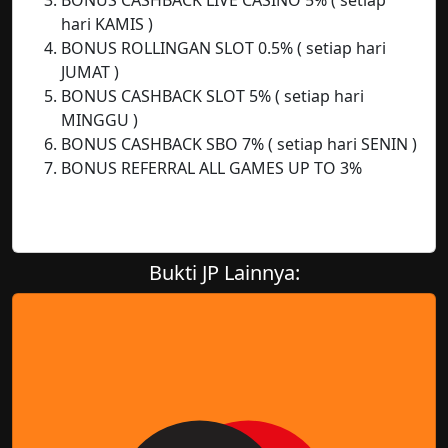
BONUS CASHBACK LIVE CASINO 5% ( setiap
hari KAMIS )
BONUS ROLLINGAN SLOT 0.5% ( setiap hari
JUMAT )
BONUS CASHBACK SLOT 5% ( setiap hari
MINGGU )
BONUS CASHBACK SBO 7% ( setiap hari SENIN )
BONUS REFERRAL ALL GAMES UP TO 3%
Bukti JP Lainnya: