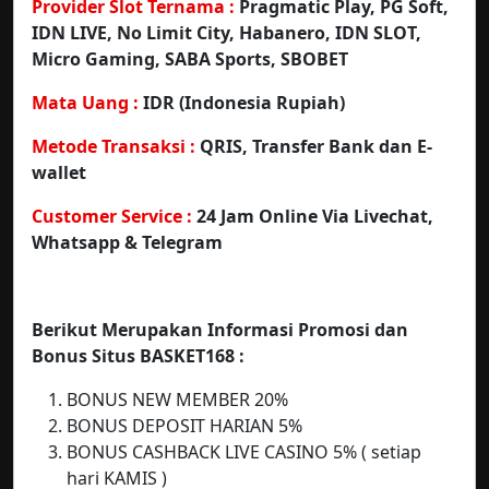
Provider Slot Ternama :
Pragmatic Play, PG Soft,
IDN LIVE, No Limit City, Habanero, IDN SLOT,
Micro Gaming, SABA Sports, SBOBET
Mata Uang :
IDR (Indonesia Rupiah)
Metode Transaksi :
QRIS, Transfer Bank dan E-
wallet
Customer Service :
24 Jam Online Via Livechat,
Whatsapp & Telegram
Berikut Merupakan Informasi Promosi dan
Bonus Situs BASKET168 :
BONUS NEW MEMBER 20%
BONUS DEPOSIT HARIAN 5%
BONUS CASHBACK LIVE CASINO 5% ( setiap
hari KAMIS )