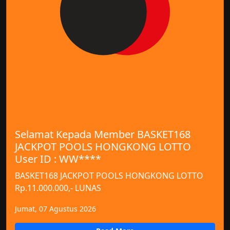
Selamat Kepada Member BASKET168
JACKPOT POOLS HONGKONG LOTTO
User ID : WW****
BASKET168 JACKPOT POOLS HONGKONG LOTTO
Rp.11.000.000,- LUNAS
Jumat, 07 Agustus 2026