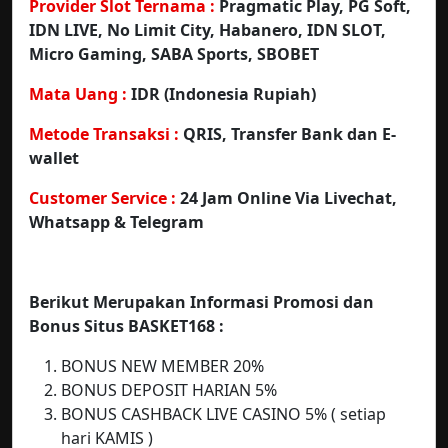
Provider Slot Ternama :
Pragmatic Play, PG Soft,
IDN LIVE, No Limit City, Habanero, IDN SLOT,
Micro Gaming, SABA Sports, SBOBET
Mata Uang :
IDR (Indonesia Rupiah)
Metode Transaksi :
QRIS, Transfer Bank dan E-
wallet
Customer Service :
24 Jam Online Via Livechat,
Whatsapp & Telegram
Berikut Merupakan Informasi Promosi dan
Bonus Situs BASKET168 :
BONUS NEW MEMBER 20%
BONUS DEPOSIT HARIAN 5%
BONUS CASHBACK LIVE CASINO 5% ( setiap
hari KAMIS )