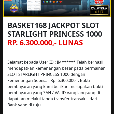
BASKET168 JACKPOT SLOT
STARLIGHT PRINCESS 1000
RP. 6.300.000,- LUNAS
Selamat kepada User ID : IM****** Telah berhasil
mendapatkan kemenangan besar pada permainan
SLOT STARLIGHT PRINCESS 1000 dengan
kemenangan Sebesar Rp. 6.300.000,-. Bukti
pembayaran yang kami berikan merupakan bukti
pembayaran yang SAH / VALID yang langsung di
dapatkan melalui tanda transfer transaksi dari
Bank yang di tuju.