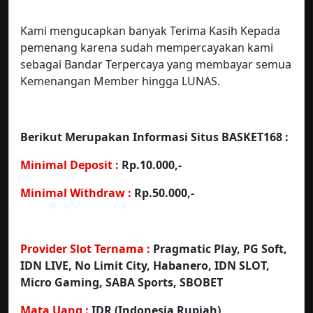
Kami mengucapkan banyak Terima Kasih Kepada
pemenang karena sudah mempercayakan kami
sebagai Bandar Terpercaya yang membayar semua
Kemenangan Member hingga LUNAS.
Berikut Merupakan Informasi Situs BASKET168 :
Minimal Deposit :
Rp.10.000,-
Minimal Withdraw :
Rp.50.000,-
Provider Slot Ternama :
Pragmatic Play, PG Soft,
IDN LIVE, No Limit City, Habanero, IDN SLOT,
Micro Gaming, SABA Sports, SBOBET
Mata Uang :
IDR (Indonesia Rupiah)