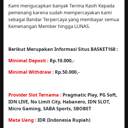
Kami mengucapkan banyak Terima Kasih Kepada
pemenang karena sudah mempercayakan kami
sebagai Bandar Terpercaya yang membayar semua
Kemenangan Member hingga LUNAS.
Berikut Merupakan Informasi Situs BASKET168 :
Minimal Deposit :
Rp.10.000,-
Minimal Withdraw :
Rp.50.000,-
Provider Slot Ternama :
Pragmatic Play, PG Soft,
IDN LIVE, No Limit City, Habanero, IDN SLOT,
Micro Gaming, SABA Sports, SBOBET
Mata Uang :
IDR (Indonesia Rupiah)