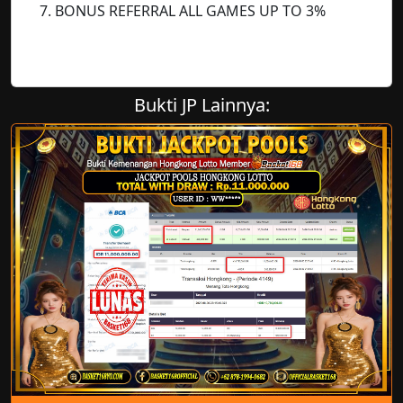
BONUS REFERRAL ALL GAMES UP TO 3%
Bukti JP Lainnya: