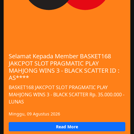
Selamat Kepada Member BASKET168
JAKCPOT SLOT PRAGMATIC PLAY
MAHJONG WINS 3 - BLACK SCATTER ID :
AS****
BASKET168 JAKCPOT SLOT PRAGMATIC PLAY
MAHJONG WINS 3 - BLACK SCATTER Rp. 35.000.000 -
LUNAS
Minggu, 09 Agustus 2026
Read More