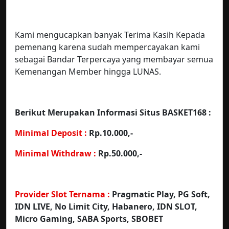
Kami mengucapkan banyak Terima Kasih Kepada
pemenang karena sudah mempercayakan kami
sebagai Bandar Terpercaya yang membayar semua
Kemenangan Member hingga LUNAS.
Berikut Merupakan Informasi Situs BASKET168 :
Minimal Deposit :
Rp.10.000,-
Minimal Withdraw :
Rp.50.000,-
Provider Slot Ternama :
Pragmatic Play, PG Soft,
IDN LIVE, No Limit City, Habanero, IDN SLOT,
Micro Gaming, SABA Sports, SBOBET