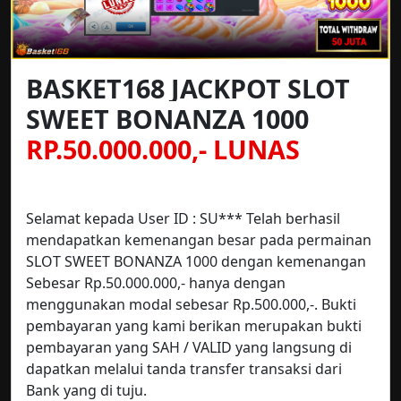
BASKET168 JACKPOT SLOT
SWEET BONANZA 1000
RP.50.000.000,- LUNAS
Selamat kepada User ID : SU*** Telah berhasil
mendapatkan kemenangan besar pada permainan
SLOT SWEET BONANZA 1000 dengan kemenangan
Sebesar Rp.50.000.000,- hanya dengan
menggunakan modal sebesar Rp.500.000,-. Bukti
pembayaran yang kami berikan merupakan bukti
pembayaran yang SAH / VALID yang langsung di
dapatkan melalui tanda transfer transaksi dari
Bank yang di tuju.