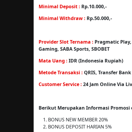
Minimal Deposit :
Rp.10.000,-
Minimal Withdraw :
Rp.50.000,-
Provider Slot Ternama :
Pragmatic Play, 
Gaming, SABA Sports, SBOBET
Mata Uang :
IDR (Indonesia Rupiah)
Metode Transaksi :
QRIS, Transfer Bank 
Customer Service :
24 Jam Online Via L
Berikut Merupakan Informasi Promosi 
BONUS NEW MEMBER 20%
BONUS DEPOSIT HARIAN 5%