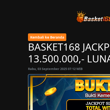
Kembali ke Beranda
BASKET168 JACKP
13.500.000,- LUN
Rabu, 03 September 2025 07:12 WIB