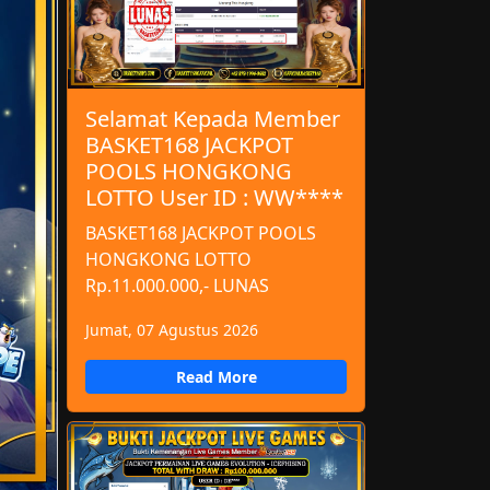
Selamat Kepada Member
BASKET168 JACKPOT
POOLS HONGKONG
LOTTO User ID : WW****
BASKET168 JACKPOT POOLS
HONGKONG LOTTO
Rp.11.000.000,- LUNAS
Jumat, 07 Agustus 2026
Read More