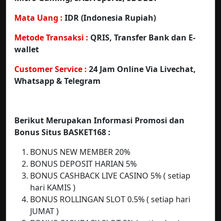
Mata Uang :
IDR (Indonesia Rupiah)
Metode Transaksi :
QRIS, Transfer Bank dan E-
wallet
Customer Service :
24 Jam Online Via Livechat,
Whatsapp & Telegram
Berikut Merupakan Informasi Promosi dan
Bonus Situs BASKET168 :
BONUS NEW MEMBER 20%
BONUS DEPOSIT HARIAN 5%
BONUS CASHBACK LIVE CASINO 5% ( setiap
hari KAMIS )
BONUS ROLLINGAN SLOT 0.5% ( setiap hari
JUMAT )