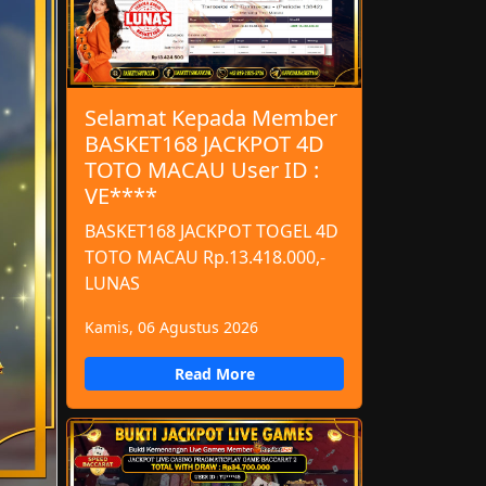
Selamat Kepada Member
BASKET168 JACKPOT 4D
TOTO MACAU User ID :
VE****
BASKET168 JACKPOT TOGEL 4D
TOTO MACAU Rp.13.418.000,-
LUNAS
Kamis, 06 Agustus 2026
Read More