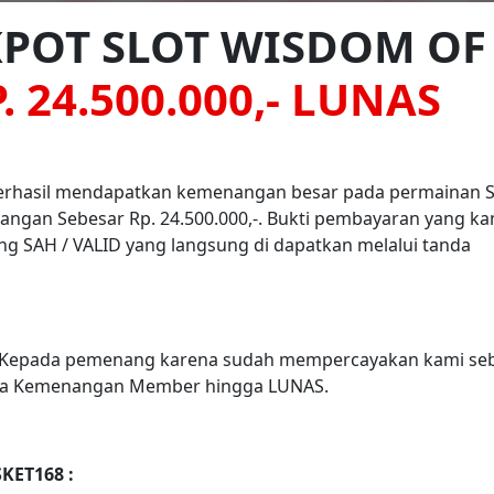
KPOT SLOT WISDOM OF
. 24.500.000,- LUNAS
 berhasil mendapatkan kemenangan besar pada permainan 
an Sebesar Rp. 24.500.000,-. Bukti pembayaran yang ka
g SAH / VALID yang langsung di dapatkan melalui tanda
 Kepada pemenang karena sudah mempercayakan kami se
ua Kemenangan Member hingga LUNAS.
KET168 :