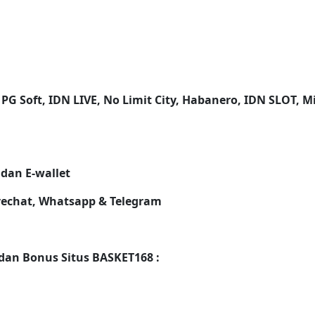
PG Soft, IDN LIVE, No Limit City, Habanero, IDN SLOT, M
dan E-wallet
ivechat, Whatsapp & Telegram
dan Bonus Situs BASKET168 :