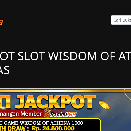
OT SLOT WISDOM OF AT
AS