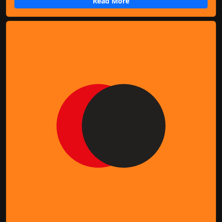
Read More