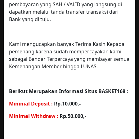
pembayaran yang SAH / VALID yang langsung di
dapatkan melalui tanda transfer transaksi dari
Bank yang di tuju.
Kami mengucapkan banyak Terima Kasih Kepada
pemenang karena sudah mempercayakan kami
sebagai Bandar Terpercaya yang membayar semua
Kemenangan Member hingga LUNAS.
Berikut Merupakan Informasi Situs BASKET168 :
Minimal Deposit :
Rp.10.000,-
Minimal Withdraw :
Rp.50.000,-