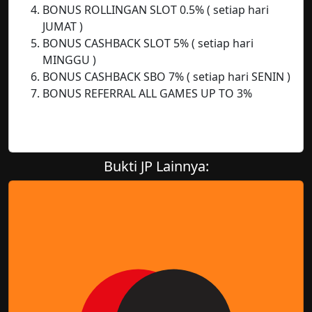
BONUS ROLLINGAN SLOT 0.5% ( setiap hari
JUMAT )
BONUS CASHBACK SLOT 5% ( setiap hari
MINGGU )
BONUS CASHBACK SBO 7% ( setiap hari SENIN )
BONUS REFERRAL ALL GAMES UP TO 3%
Bukti JP Lainnya: