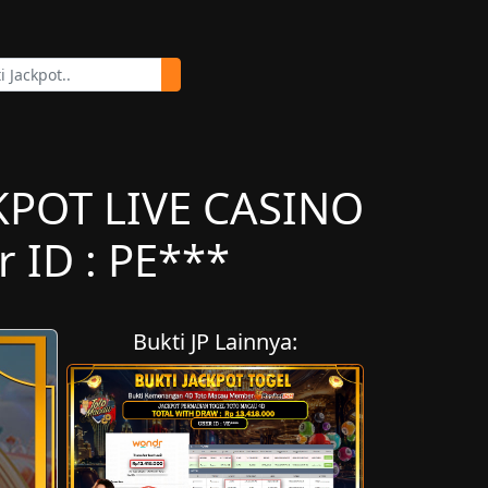
KPOT LIVE CASINO
ID : PE***
Bukti JP Lainnya: