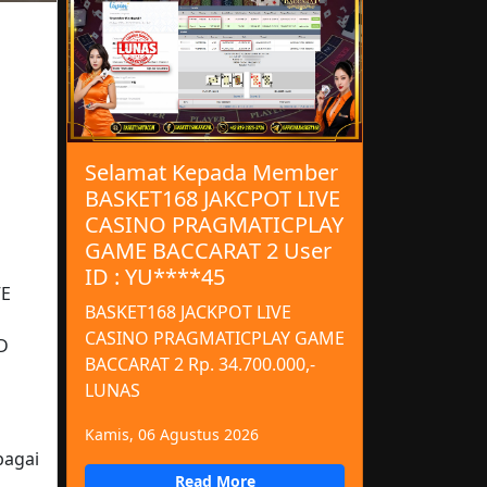
-
Selamat Kepada Member
BASKET168 JAKCPOT LIVE
CASINO PRAGMATICPLAY
GAME BACCARAT 2 User
ID : YU****45
VE
BASKET168 JACKPOT LIVE
CASINO PRAGMATICPLAY GAME
D
BACCARAT 2 Rp. 34.700.000,-
LUNAS
Kamis, 06 Agustus 2026
bagai
Read More