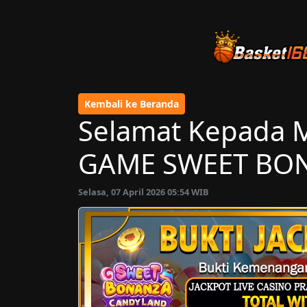
Kembali ke Beranda
Selamat Kepada 
GAME SWEET BON
Selasa, 07 April 2026 05:54 WIB