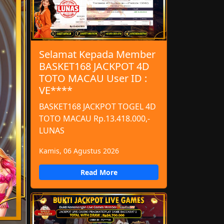
Selamat Kepada Member
BASKET168 JACKPOT 4D
TOTO MACAU User ID :
VE****
BASKET168 JACKPOT TOGEL 4D
TOTO MACAU Rp.13.418.000,-
LUNAS
Kamis, 06 Agustus 2026
Read More