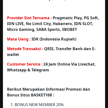
Provider Slot Ternama :
Pragmatic Play, PG Soft,
IDN LIVE, No Limit City, Habanero, IDN SLOT,
Micro Gaming, SABA Sports, SBOBET
Mata Uang :
IDR (Indonesia Rupiah)
Metode Transaksi :
QRIS, Transfer Bank dan E-
wallet
Customer Service :
24 Jam Online Via Livechat,
Whatsapp & Telegram
Berikut Merupakan Informasi Promosi dan
Bonus Situs BASKET168 :
BONUS NEW MEMBER 20%