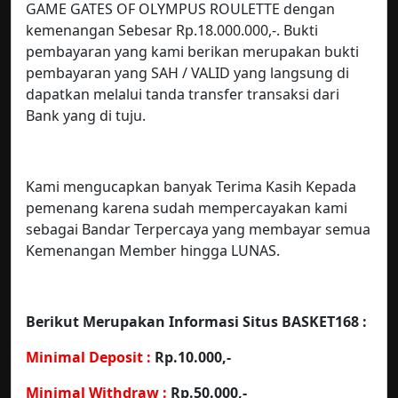
GAME GATES OF OLYMPUS ROULETTE dengan
kemenangan Sebesar Rp.18.000.000,-. Bukti
pembayaran yang kami berikan merupakan bukti
pembayaran yang SAH / VALID yang langsung di
dapatkan melalui tanda transfer transaksi dari
Bank yang di tuju.
Kami mengucapkan banyak Terima Kasih Kepada
pemenang karena sudah mempercayakan kami
sebagai Bandar Terpercaya yang membayar semua
Kemenangan Member hingga LUNAS.
Berikut Merupakan Informasi Situs BASKET168 :
Minimal Deposit :
Rp.10.000,-
Minimal Withdraw :
Rp.50.000,-