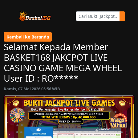
Kembali ke Beranda
Selamat Kepada Member
BASKET168 JAKCPOT LIVE
CASINO GAME MEGA WHEEL
User ID : RO*****
Kamis, 07 Mei 2026 05:56 WIB