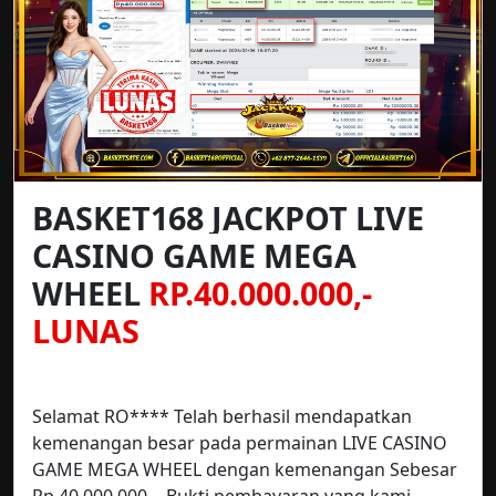
BASKET168 JACKPOT LIVE
CASINO GAME MEGA
WHEEL
RP.40.000.000,-
LUNAS
Selamat RO**** Telah berhasil mendapatkan
kemenangan besar pada permainan LIVE CASINO
GAME MEGA WHEEL dengan kemenangan Sebesar