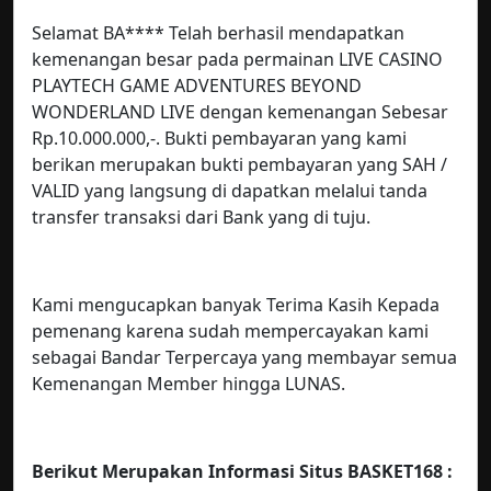
Selamat BA**** Telah berhasil mendapatkan
kemenangan besar pada permainan LIVE CASINO
PLAYTECH GAME ADVENTURES BEYOND
WONDERLAND LIVE dengan kemenangan Sebesar
Rp.10.000.000,-. Bukti pembayaran yang kami
berikan merupakan bukti pembayaran yang SAH /
VALID yang langsung di dapatkan melalui tanda
transfer transaksi dari Bank yang di tuju.
Kami mengucapkan banyak Terima Kasih Kepada
pemenang karena sudah mempercayakan kami
sebagai Bandar Terpercaya yang membayar semua
Kemenangan Member hingga LUNAS.
Berikut Merupakan Informasi Situs BASKET168 :