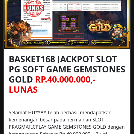
BASKET168 JACKPOT SLOT
PG SOFT GAME GEMSTONES
GOLD
RP.40.000.000,-
LUNAS
Selamat HU**** Telah berhasil mendapatkan
kemenangan besar pada permainan SLOT
PRAGMATICPLAY GAME GEMSTONES GOLD dengan