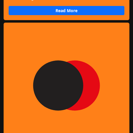
Read More