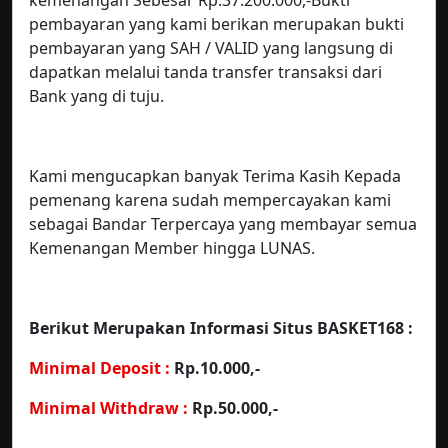
kemenangan Sebesar Rp.37.200.000,-Bukti
pembayaran yang kami berikan merupakan bukti
pembayaran yang SAH / VALID yang langsung di
dapatkan melalui tanda transfer transaksi dari
Bank yang di tuju.
Kami mengucapkan banyak Terima Kasih Kepada
pemenang karena sudah mempercayakan kami
sebagai Bandar Terpercaya yang membayar semua
Kemenangan Member hingga LUNAS.
Berikut Merupakan Informasi Situs BASKET168 :
Minimal Deposit :
Rp.10.000,-
Minimal Withdraw :
Rp.50.000,-