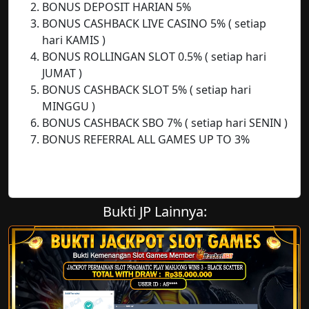
BONUS DEPOSIT HARIAN 5%
BONUS CASHBACK LIVE CASINO 5% ( setiap
hari KAMIS )
BONUS ROLLINGAN SLOT 0.5% ( setiap hari
JUMAT )
BONUS CASHBACK SLOT 5% ( setiap hari
MINGGU )
BONUS CASHBACK SBO 7% ( setiap hari SENIN )
BONUS REFERRAL ALL GAMES UP TO 3%
Bukti JP Lainnya: