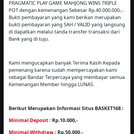
PRAGMATIC PLAY GAME MAHJONG WINS TRIPLE
POT dengan kemenangan Sebesar Rp.40.000.000,-.
Bukti pembayaran yang kami berikan merupakan
bukti pembayaran yang SAH / VALID yang langsung
di dapatkan melalui tanda transfer transaksi dari
Bank yang di tuju.
Kami mengucapkan banyak Terima Kasih Kepada
pemenang karena sudah mempercayakan kami
sebagai Bandar Terpercaya yang membayar semua
Kemenangan Member hingga LUNAS.
Berikut Merupakan Informasi Situs BASKET168 :
Minimal Deposit :
Rp.10.000,-
Minimal Withdraw :
Rp.50.000,-