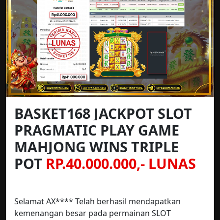
BASKET168 JACKPOT SLOT
PRAGMATIC PLAY GAME
MAHJONG WINS TRIPLE
POT
RP.40.000.000,- LUNAS
Selamat AX**** Telah berhasil mendapatkan
kemenangan besar pada permainan SLOT