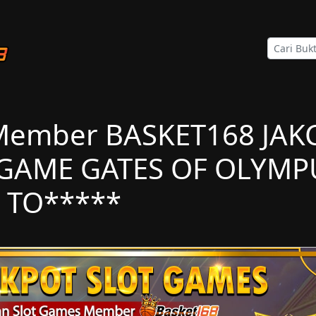
Member BASKET168 JAK
GAME GATES OF OLYMP
: TO*****