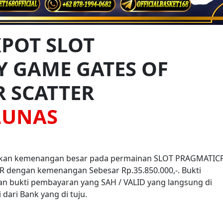
KPOT SLOT
 GAME GATES OF
 SCATTER
 LUNAS
atkan kemenangan besar pada permainan SLOT PRAGMATIC
dengan kemenangan Sebesar Rp.35.850.000,-. Bukti
n bukti pembayaran yang SAH / VALID yang langsung di
 dari Bank yang di tuju.