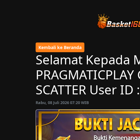
Kembali ke Beranda
Selamat Kepada 
PRAGMATICPLAY 
SCATTER User ID 
Rabu, 08 Juli 2026 07:20 WIB