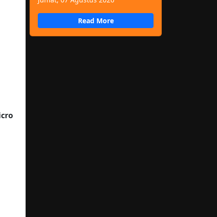
Read More
icro