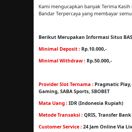
Kami mengucapkan banyak Terima Kasih
Bandar Terpercaya yang membayar sem
Berikut Merupakan Informasi Situs BAS
Minimal Deposit :
Rp.10.000,-
Minimal Withdraw :
Rp.50.000,-
Provider Slot Ternama :
Pragmatic Play, 
Gaming, SABA Sports, SBOBET
Mata Uang :
IDR (Indonesia Rupiah)
Metode Transaksi :
QRIS, Transfer Bank 
Customer Service :
24 Jam Online Via L