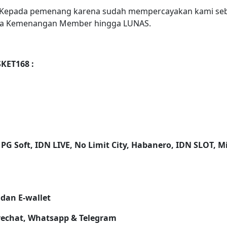
 Kepada pemenang karena sudah mempercayakan kami se
ua Kemenangan Member hingga LUNAS.
KET168 :
PG Soft, IDN LIVE, No Limit City, Habanero, IDN SLOT, M
dan E-wallet
ivechat, Whatsapp & Telegram