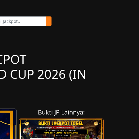
CPOT
 CUP 2026 (IN
Bukti JP Lainnya: