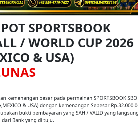
KPOT SPORTSBOOK
LL / WORLD CUP 2026
XICO & USA)
 LUNAS
atkan kemenangan besar pada permainan SPORTSBOOK SBO
MEXICO & USA) dengan kemenangan Sebesar Rp.32.000.00
upakan bukti pembayaran yang SAH / VALID yang langsung
 dari Bank yang di tuju.