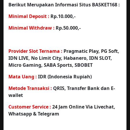
Berikut Merupakan Informasi Situs BASKET168 :
Minimal Deposit :
Rp.10.000,-
Minimal Withdraw :
Rp.50.000,-
Provider Slot Ternama :
Pragmatic Play, PG Soft,
IDN LIVE, No Limit City, Habanero, IDN SLOT,
Micro Gaming, SABA Sports, SBOBET
Mata Uang :
IDR (Indonesia Rupiah)
Metode Transaksi :
QRIS, Transfer Bank dan E-
wallet
Customer Service :
24 Jam Online Via Livechat,
Whatsapp & Telegram