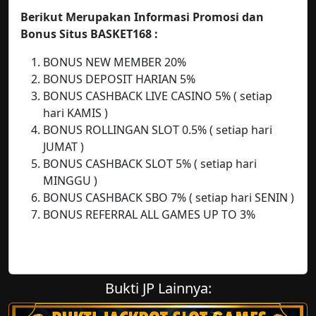
Berikut Merupakan Informasi Promosi dan
Bonus Situs BASKET168 :
BONUS NEW MEMBER 20%
BONUS DEPOSIT HARIAN 5%
BONUS CASHBACK LIVE CASINO 5% ( setiap
hari KAMIS )
BONUS ROLLINGAN SLOT 0.5% ( setiap hari
JUMAT )
BONUS CASHBACK SLOT 5% ( setiap hari
MINGGU )
BONUS CASHBACK SBO 7% ( setiap hari SENIN )
BONUS REFERRAL ALL GAMES UP TO 3%
Bukti JP Lainnya: