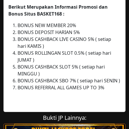
Berikut Merupakan Informasi Promosi dan
Bonus Situs BASKET168 :
BONUS NEW MEMBER 20%
BONUS DEPOSIT HARIAN 5%
BONUS CASHBACK LIVE CASINO 5% ( setiap
hari KAMIS )
BONUS ROLLINGAN SLOT 0.5% ( setiap hari
JUMAT )
BONUS CASHBACK SLOT 5% ( setiap hari
MINGGU )
BONUS CASHBACK SBO 7% ( setiap hari SENIN )
BONUS REFERRAL ALL GAMES UP TO 3%
Bukti JP Lainnya: