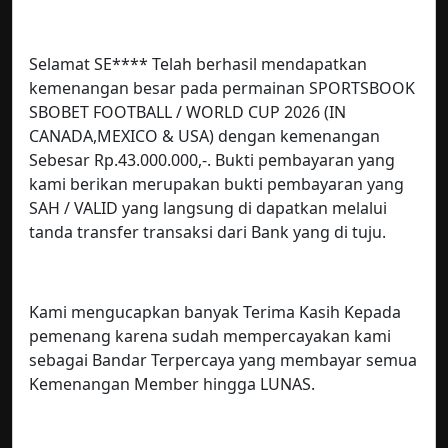
Selamat SE**** Telah berhasil mendapatkan
kemenangan besar pada permainan SPORTSBOOK
SBOBET FOOTBALL / WORLD CUP 2026 (IN
CANADA,MEXICO & USA) dengan kemenangan
Sebesar Rp.43.000.000,-. Bukti pembayaran yang
kami berikan merupakan bukti pembayaran yang
SAH / VALID yang langsung di dapatkan melalui
tanda transfer transaksi dari Bank yang di tuju.
Kami mengucapkan banyak Terima Kasih Kepada
pemenang karena sudah mempercayakan kami
sebagai Bandar Terpercaya yang membayar semua
Kemenangan Member hingga LUNAS.