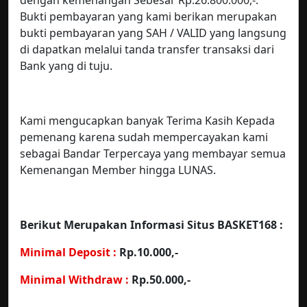
dengan kemenangan Sebesar Rp.26.800.000,-.
Bukti pembayaran yang kami berikan merupakan
bukti pembayaran yang SAH / VALID yang langsung
di dapatkan melalui tanda transfer transaksi dari
Bank yang di tuju.
Kami mengucapkan banyak Terima Kasih Kepada
pemenang karena sudah mempercayakan kami
sebagai Bandar Terpercaya yang membayar semua
Kemenangan Member hingga LUNAS.
Berikut Merupakan Informasi Situs BASKET168 :
Minimal Deposit :
Rp.10.000,-
Minimal Withdraw :
Rp.50.000,-