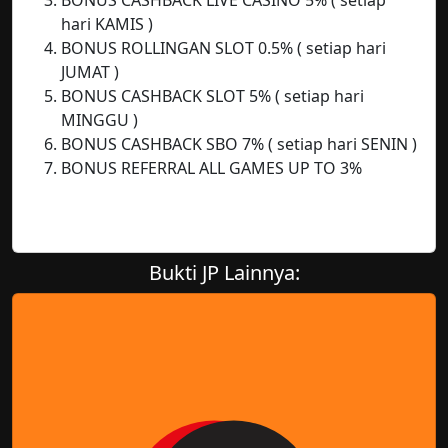
BONUS CASHBACK LIVE CASINO 5% ( setiap
hari KAMIS )
BONUS ROLLINGAN SLOT 0.5% ( setiap hari
JUMAT )
BONUS CASHBACK SLOT 5% ( setiap hari
MINGGU )
BONUS CASHBACK SBO 7% ( setiap hari SENIN )
BONUS REFERRAL ALL GAMES UP TO 3%
Bukti JP Lainnya: