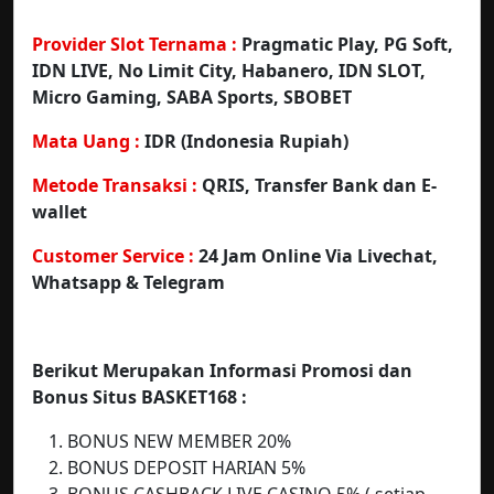
Provider Slot Ternama :
Pragmatic Play, PG Soft,
IDN LIVE, No Limit City, Habanero, IDN SLOT,
Micro Gaming, SABA Sports, SBOBET
Mata Uang :
IDR (Indonesia Rupiah)
Metode Transaksi :
QRIS, Transfer Bank dan E-
wallet
Customer Service :
24 Jam Online Via Livechat,
Whatsapp & Telegram
Berikut Merupakan Informasi Promosi dan
Bonus Situs BASKET168 :
BONUS NEW MEMBER 20%
BONUS DEPOSIT HARIAN 5%