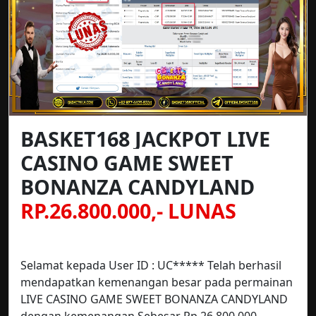
BASKET168 JACKPOT LIVE
CASINO GAME SWEET
BONANZA CANDYLAND
RP.26.800.000,- LUNAS
Selamat kepada User ID : UC***** Telah berhasil
mendapatkan kemenangan besar pada permainan
LIVE CASINO GAME SWEET BONANZA CANDYLAND