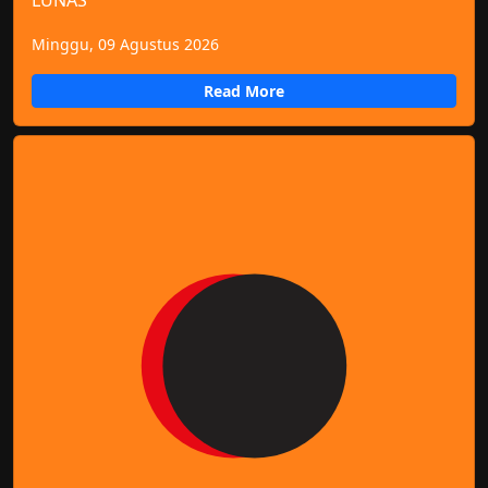
LUNAS
Minggu, 09 Agustus 2026
Read More