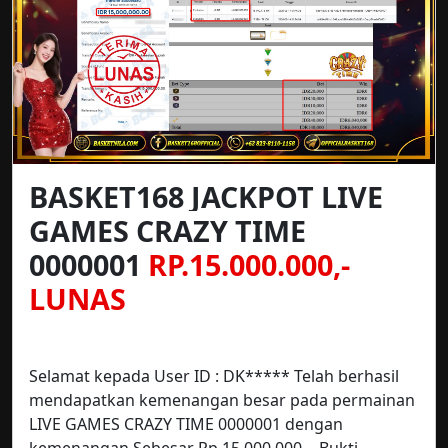
BASKET168 JACKPOT LIVE
GAMES CRAZY TIME
0000001
RP.15.000.000,-
LUNAS
Selamat kepada User ID : DK***** Telah berhasil
mendapatkan kemenangan besar pada permainan
LIVE GAMES CRAZY TIME 0000001 dengan