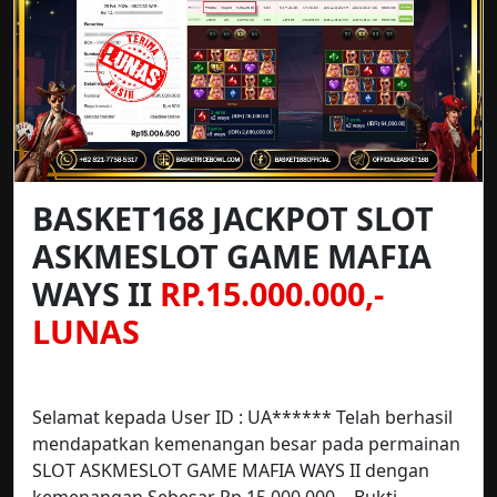
BASKET168 JACKPOT SLOT
ASKMESLOT GAME MAFIA
WAYS II
RP.15.000.000,-
LUNAS
Selamat kepada User ID : UA****** Telah berhasil
mendapatkan kemenangan besar pada permainan
SLOT ASKMESLOT GAME MAFIA WAYS II dengan