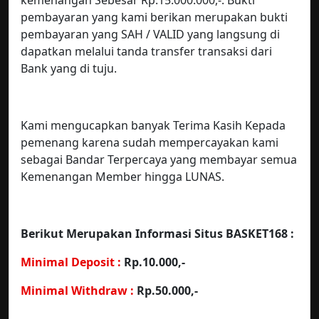
kemenangan Sebesar Rp.15.000.000,-. Bukti
pembayaran yang kami berikan merupakan bukti
pembayaran yang SAH / VALID yang langsung di
dapatkan melalui tanda transfer transaksi dari
Bank yang di tuju.
Kami mengucapkan banyak Terima Kasih Kepada
pemenang karena sudah mempercayakan kami
sebagai Bandar Terpercaya yang membayar semua
Kemenangan Member hingga LUNAS.
Berikut Merupakan Informasi Situs BASKET168 :
Minimal Deposit :
Rp.10.000,-
Minimal Withdraw :
Rp.50.000,-