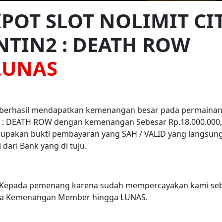
KPOT SLOT NOLIMIT CI
TIN2 : DEATH ROW
 LUNAS
h berhasil mendapatkan kemenangan besar pada permaina
: DEATH ROW dengan kemenangan Sebesar Rp.18.000.000,
upakan bukti pembayaran yang SAH / VALID yang langsung
 dari Bank yang di tuju.
 Kepada pemenang karena sudah mempercayakan kami se
ua Kemenangan Member hingga LUNAS.