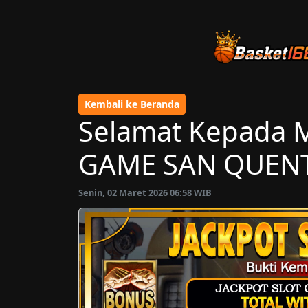
Kembali ke Beranda
Selamat Kepada 
GAME SAN QUENTI
Senin, 02 Maret 2026 06:58 WIB