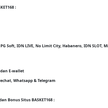
KET168 :
PG Soft, IDN LIVE, No Limit City, Habanero, IDN SLOT, M
dan E-wallet
ivechat, Whatsapp & Telegram
dan Bonus Situs BASKET168 :