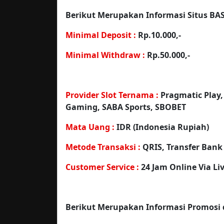
Berikut Merupakan Informasi Situs BAS
Minimal Deposit :
Rp.10.000,-
Minimal Withdraw :
Rp.50.000,-
Provider Slot Ternama :
Pragmatic Play, 
Gaming, SABA Sports, SBOBET
Mata Uang :
IDR (Indonesia Rupiah)
Metode Transaksi :
QRIS, Transfer Bank 
Customer Service :
24 Jam Online Via L
Berikut Merupakan Informasi Promosi 