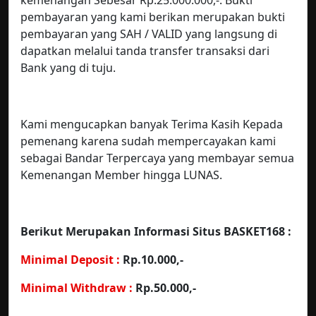
kemenangan Sebesar Rp.25.000.000,-. Bukti
pembayaran yang kami berikan merupakan bukti
pembayaran yang SAH / VALID yang langsung di
dapatkan melalui tanda transfer transaksi dari
Bank yang di tuju.
Kami mengucapkan banyak Terima Kasih Kepada
pemenang karena sudah mempercayakan kami
sebagai Bandar Terpercaya yang membayar semua
Kemenangan Member hingga LUNAS.
Berikut Merupakan Informasi Situs BASKET168 :
Minimal Deposit :
Rp.10.000,-
Minimal Withdraw :
Rp.50.000,-