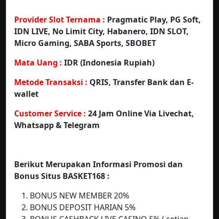
Provider Slot Ternama :
Pragmatic Play, PG Soft,
IDN LIVE, No Limit City, Habanero, IDN SLOT,
Micro Gaming, SABA Sports, SBOBET
Mata Uang :
IDR (Indonesia Rupiah)
Metode Transaksi :
QRIS, Transfer Bank dan E-
wallet
Customer Service :
24 Jam Online Via Livechat,
Whatsapp & Telegram
Berikut Merupakan Informasi Promosi dan
Bonus Situs BASKET168 :
BONUS NEW MEMBER 20%
BONUS DEPOSIT HARIAN 5%