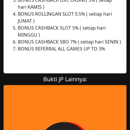
BONUS CASHBACK LIVE CASINO 5% ( setiap
hari KAMIS )
BONUS ROLLINGAN SLOT 0.5% ( setiap hari
JUMAT )
BONUS CASHBACK SLOT 5% ( setiap hari
MINGGU )
BONUS CASHBACK SBO 7% ( setiap hari SENIN )
BONUS REFERRAL ALL GAMES UP TO 3%
Bukti JP Lainnya: