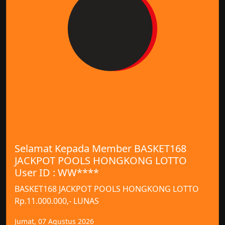
Selamat Kepada Member BASKET168
JACKPOT POOLS HONGKONG LOTTO
User ID : WW****
BASKET168 JACKPOT POOLS HONGKONG LOTTO
Rp.11.000.000,- LUNAS
Jumat, 07 Agustus 2026