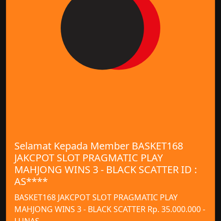
Selamat Kepada Member BASKET168
JAKCPOT SLOT PRAGMATIC PLAY
MAHJONG WINS 3 - BLACK SCATTER ID :
AS****
BASKET168 JAKCPOT SLOT PRAGMATIC PLAY
MAHJONG WINS 3 - BLACK SCATTER Rp. 35.000.000 -