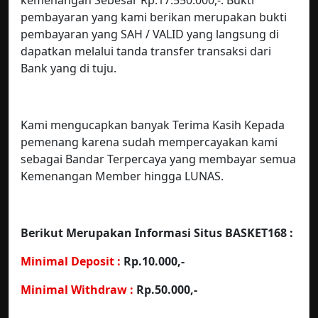
kemenangan Sebesar Rp.17.550.000,-. Bukti
pembayaran yang kami berikan merupakan bukti
pembayaran yang SAH / VALID yang langsung di
dapatkan melalui tanda transfer transaksi dari
Bank yang di tuju.
Kami mengucapkan banyak Terima Kasih Kepada
pemenang karena sudah mempercayakan kami
sebagai Bandar Terpercaya yang membayar semua
Kemenangan Member hingga LUNAS.
Berikut Merupakan Informasi Situs BASKET168 :
Minimal Deposit :
Rp.10.000,-
Minimal Withdraw :
Rp.50.000,-