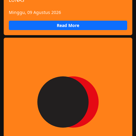
LUNAS
Minggu, 09 Agustus 2026
Read More