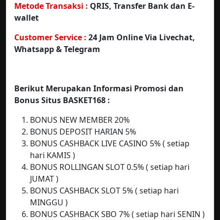
Metode Transaksi :
QRIS, Transfer Bank dan E-
wallet
Customer Service :
24 Jam Online Via Livechat,
Whatsapp & Telegram
Berikut Merupakan Informasi Promosi dan
Bonus Situs BASKET168 :
BONUS NEW MEMBER 20%
BONUS DEPOSIT HARIAN 5%
BONUS CASHBACK LIVE CASINO 5% ( setiap
hari KAMIS )
BONUS ROLLINGAN SLOT 0.5% ( setiap hari
JUMAT )
BONUS CASHBACK SLOT 5% ( setiap hari
MINGGU )
BONUS CASHBACK SBO 7% ( setiap hari SENIN )