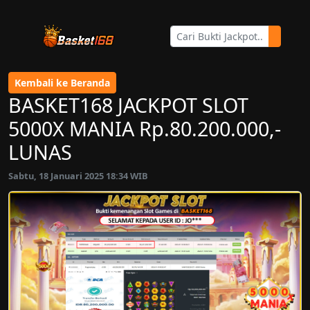
Kembali ke Beranda
BASKET168 JACKPOT SLOT
5000X MANIA Rp.80.200.000,-
LUNAS
Sabtu, 18 Januari 2025 18:34 WIB