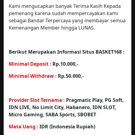
Kami mengucapkan banyak Terima Kasih Kepada
pemenang karena sudah mempercayakan kami
sebagai Bandar Terpercaya yang membayar semua
Kemenangan Member hingga LUNAS.
Berikut Merupakan Informasi Situs BASKET168 :
Minimal Deposit :
Rp.10.000,-
Minimal Withdraw :
Rp.50.000,-
Provider Slot Ternama :
Pragmatic Play, PG Soft,
IDN LIVE, No Limit City, Habanero, IDN SLOT,
Micro Gaming, SABA Sports, SBOBET
Mata Uang :
IDR (Indonesia Rupiah)