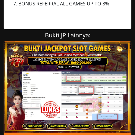
BONUS REFERRAL ALL GAMES UP TO 3%
Bukti JP Lainnya: