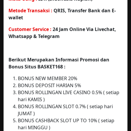
Metode Transaksi :
QRIS, Transfer Bank dan E-
wallet
Customer Service :
24 Jam Online Via Livechat,
Whatsapp & Telegram
Berikut Merupakan Informasi Promosi dan
Bonus Situs BASKET168 :
BONUS NEW MEMBER 20%
BONUS DEPOSIT HARIAN 5%
BONUS ROLLINGAN LIVE CASINO 0.5% ( setiap
hari KAMIS )
BONUS ROLLINGAN SLOT 0.7% ( setiap hari
JUMAT )
BONUS CASHBACK SLOT UP TO 10% ( setiap
hari MINGGU )