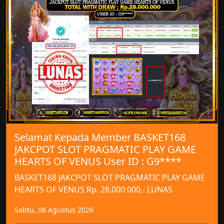
Selamat Kepada Member BASKET168
JAKCPOT SLOT PRAGMATIC PLAY GAME
HEARTS OF VENUS User ID : G9****
BASKET168 JAKCPOT SLOT PRAGMATIC PLAY GAME
HEARTS OF VENUS Rp. 28.000.000,- LUNAS
Sabtu, 08 Agustus 2026