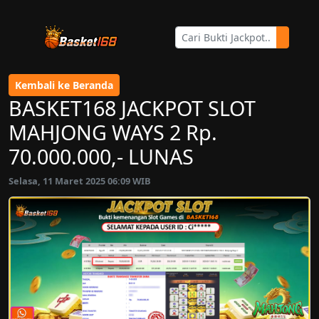
Kembali ke Beranda
BASKET168 JACKPOT SLOT
MAHJONG WAYS 2 Rp.
70.000.000,- LUNAS
Selasa, 11 Maret 2025 06:09 WIB