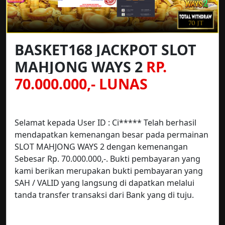
BASKET168 JACKPOT SLOT
MAHJONG WAYS 2
RP.
70.000.000,- LUNAS
Selamat kepada User ID : Ci***** Telah berhasil
mendapatkan kemenangan besar pada permainan
SLOT MAHJONG WAYS 2 dengan kemenangan
Sebesar Rp. 70.000.000,-. Bukti pembayaran yang
kami berikan merupakan bukti pembayaran yang
SAH / VALID yang langsung di dapatkan melalui
tanda transfer transaksi dari Bank yang di tuju.