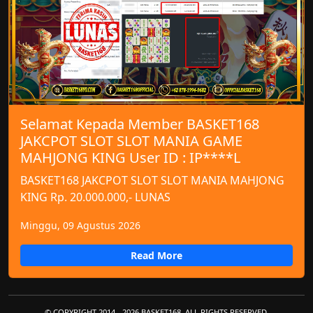
Selamat Kepada Member BASKET168
JAKCPOT SLOT SLOT MANIA GAME
MAHJONG KING User ID : IP****L
BASKET168 JAKCPOT SLOT SLOT MANIA MAHJONG
KING Rp. 20.000.000,- LUNAS
Minggu, 09 Agustus 2026
Read More
© COPYRIGHT 2014 - 2026 BASKET168. ALL RIGHTS RESERVED.