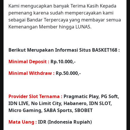
Kami mengucapkan banyak Terima Kasih Kepada
pemenang karena sudah mempercayakan kami
sebagai Bandar Terpercaya yang membayar semua
Kemenangan Member hingga LUNAS.
Berikut Merupakan Informasi Situs BASKET168 :
Minimal Deposit :
Rp.10.000,-
Minimal Withdraw :
Rp.50.000,-
Provider Slot Ternama :
Pragmatic Play, PG Soft,
IDN LIVE, No Limit City, Habanero, IDN SLOT,
Micro Gaming, SABA Sports, SBOBET
Mata Uang :
IDR (Indonesia Rupiah)