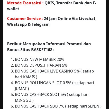
Metode Transaksi :
QRIS, Transfer Bank dan E-
wallet
Customer Service :
24 Jam Online Via Livechat,
Whatsapp & Telegram
Berikut Merupakan Informasi Promosi dan
Bonus Situs BASKET168 :
BONUS NEW MEMBER 20%
BONUS DEPOSIT HARIAN 5%
BONUS CASHBACK LIVE CASINO 5% ( setiap
hari KAMIS )
BONUS ROLLINGAN SLOT 0.5% ( setiap hari
JUMAT )
BONUS CASHBACK SLOT 5% ( setiap hari
MINGGU )
BONUS CASHBACK SBO 7% ( setiap hari SENIN )