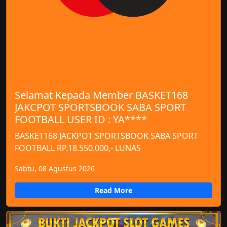
Selamat Kepada Member BASKET168
JAKCPOT SPORTSBOOK SABA SPORT
FOOTBALL USER ID : YA****
BASKET168 JACKPOT SPORTSBOOK SABA SPORT
FOOTBALL RP.18.550.000,- LUNAS
Sabtu, 08 Agustus 2026
Read More