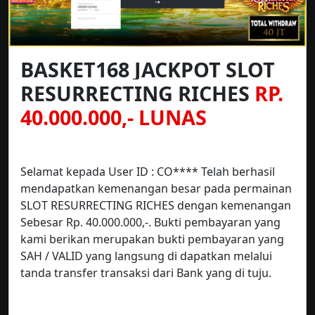
BASKET168 JACKPOT SLOT
RESURRECTING RICHES
RP.
40.000.000,- LUNAS
Selamat kepada User ID : CO**** Telah berhasil
mendapatkan kemenangan besar pada permainan
SLOT RESURRECTING RICHES dengan kemenangan
Sebesar Rp. 40.000.000,-. Bukti pembayaran yang
kami berikan merupakan bukti pembayaran yang
SAH / VALID yang langsung di dapatkan melalui
tanda transfer transaksi dari Bank yang di tuju.