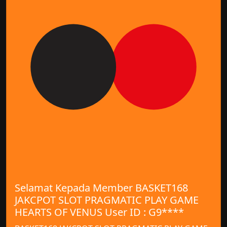
Selamat Kepada Member BASKET168
JAKCPOT SLOT PRAGMATIC PLAY GAME
HEARTS OF VENUS User ID : G9****