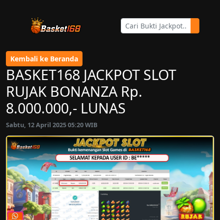
Kembali ke Beranda
BASKET168 JACKPOT SLOT
RUJAK BONANZA Rp.
8.000.000,- LUNAS
Sabtu, 12 April 2025 05:20 WIB