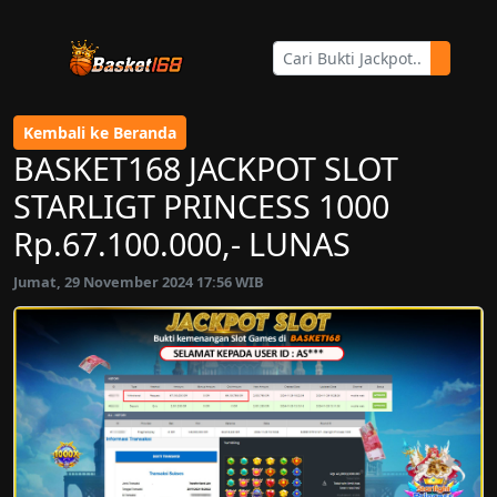
Kembali ke Beranda
BASKET168 JACKPOT SLOT
STARLIGT PRINCESS 1000
Rp.67.100.000,- LUNAS
Jumat, 29 November 2024 17:56 WIB