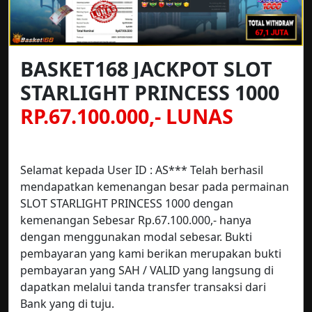
BASKET168 JACKPOT SLOT
STARLIGHT PRINCESS 1000
RP.67.100.000,- LUNAS
Selamat kepada User ID : AS*** Telah berhasil
mendapatkan kemenangan besar pada permainan
SLOT STARLIGHT PRINCESS 1000 dengan
kemenangan Sebesar Rp.67.100.000,- hanya
dengan menggunakan modal sebesar. Bukti
pembayaran yang kami berikan merupakan bukti
pembayaran yang SAH / VALID yang langsung di
dapatkan melalui tanda transfer transaksi dari
Bank yang di tuju.