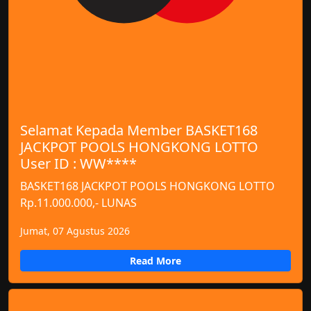
Selamat Kepada Member BASKET168
JACKPOT POOLS HONGKONG LOTTO
User ID : WW****
BASKET168 JACKPOT POOLS HONGKONG LOTTO
Rp.11.000.000,- LUNAS
Jumat, 07 Agustus 2026
Read More