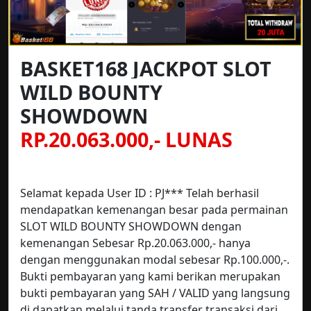
BASKET168 JACKPOT SLOT
WILD BOUNTY
SHOWDOWN
RP.20.063.000,- LUNAS
Selamat kepada User ID : PJ*** Telah berhasil
mendapatkan kemenangan besar pada permainan
SLOT WILD BOUNTY SHOWDOWN dengan
kemenangan Sebesar Rp.20.063.000,- hanya
dengan menggunakan modal sebesar Rp.100.000,-.
Bukti pembayaran yang kami berikan merupakan
bukti pembayaran yang SAH / VALID yang langsung
di dapatkan melalui tanda transfer transaksi dari