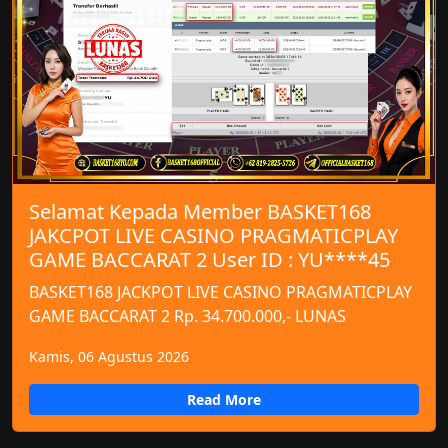
Selamat Kepada Member BASKET168
JAKCPOT LIVE CASINO PRAGMATICPLAY
GAME BACCARAT 2 User ID : YU****45
BASKET168 JACKPOT LIVE CASINO PRAGMATICPLAY
GAME BACCARAT 2 Rp. 34.700.000,- LUNAS
Kamis, 06 Agustus 2026
Read More