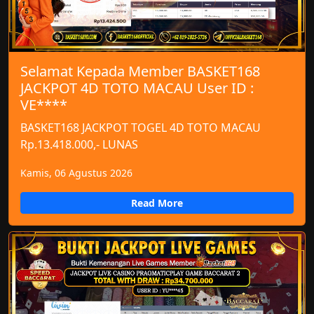
Selamat Kepada Member BASKET168
JACKPOT 4D TOTO MACAU User ID :
VE****
BASKET168 JACKPOT TOGEL 4D TOTO MACAU
Rp.13.418.000,- LUNAS
Kamis, 06 Agustus 2026
Read More